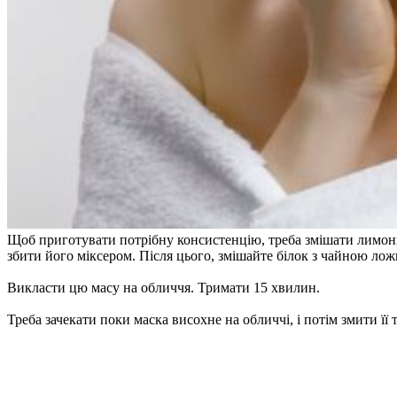
Щоб приготувати потрібну консистенцію, треба змішати лимонни
збити його міксером. Після цього, змішайте білок з чайною ло
Викласти цю масу на обличчя. Тримати 15 хвилин.
Треба зачекати поки маска висохне на обличчі, і потім змити її