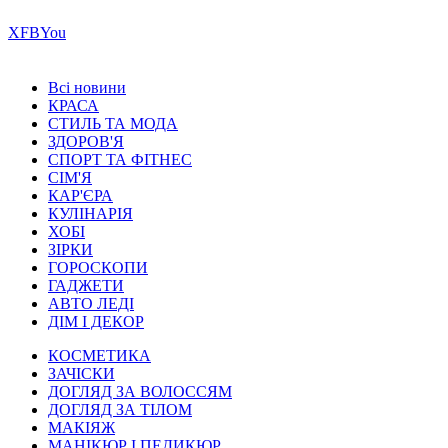
Х
FB
You
Всі новини
КРАСА
СТИЛЬ ТА МОДА
ЗДОРОВ'Я
СПОРТ ТА ФІТНЕС
СІМ'Я
КАР'ЄРА
КУЛІНАРІЯ
ХОБІ
ЗІРКИ
ГОРОСКОПИ
ГАДЖЕТИ
АВТО ЛЕДІ
ДІМ І ДЕКОР
КОСМЕТИКА
ЗАЧІСКИ
ДОГЛЯД ЗА ВОЛОССЯМ
ДОГЛЯД ЗА ТІЛОМ
МАКІЯЖ
МАНІКЮР І ПЕДИКЮР