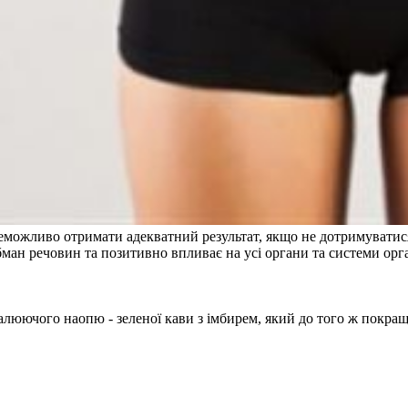
 неможливо отримати адекватний результат, якщо не дотримуват
ман речовин та позитивно впливає на усі органи та системи орга
люючого наопю - зеленої кави з імбирем, який до того ж покращ