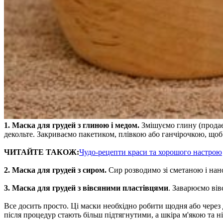
1. Маска для грудей з глиною і медом.
Змішуємо глину (продаєт
декольте. Закриваємо пакетиком, плівкою або ганчірочкою, щоб
ЧИТАЙТЕ ТАКОЖ:
Чудо-рецепти краси та хорошого настрою
2. Маска для грудей з сиром.
Сир розводимо зі сметаною і нано
3. Маска для грудей з вівсяними пластівцями
. Заварюємо вів
Все досить просто. Ці маски необхідно робити щодня або через 
після процедур стають більш підтягнутими, а шкіра м'якою та 