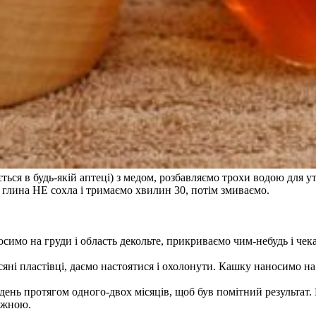
ься в будь-якій аптеці) з медом, розбавляємо трохи водою для у
 глина НЕ сохла і тримаємо хвилин 30, потім змиваємо.
симо на груди і область декольте, прикриваємо чим-небудь і чек
сяні пластівці, даємо настоятися і охолонути. Кашку наносимо на 
день протягом одного-двох місяців, щоб був помітний результат.
ніжною.