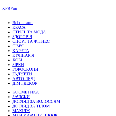
Х
FB
You
Всі новини
КРАСА
СТИЛЬ ТА МОДА
ЗДОРОВ'Я
СПОРТ ТА ФІТНЕС
СІМ'Я
КАР'ЄРА
КУЛІНАРІЯ
ХОБІ
ЗІРКИ
ГОРОСКОПИ
ГАДЖЕТИ
АВТО ЛЕДІ
ДІМ І ДЕКОР
КОСМЕТИКА
ЗАЧІСКИ
ДОГЛЯД ЗА ВОЛОССЯМ
ДОГЛЯД ЗА ТІЛОМ
МАКІЯЖ
МАНІКЮР І ПЕДИКЮР