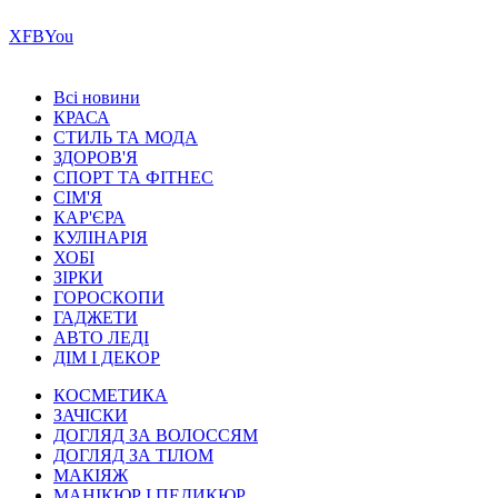
Х
FB
You
Всі новини
КРАСА
СТИЛЬ ТА МОДА
ЗДОРОВ'Я
СПОРТ ТА ФІТНЕС
СІМ'Я
КАР'ЄРА
КУЛІНАРІЯ
ХОБІ
ЗІРКИ
ГОРОСКОПИ
ГАДЖЕТИ
АВТО ЛЕДІ
ДІМ І ДЕКОР
КОСМЕТИКА
ЗАЧІСКИ
ДОГЛЯД ЗА ВОЛОССЯМ
ДОГЛЯД ЗА ТІЛОМ
МАКІЯЖ
МАНІКЮР І ПЕДИКЮР