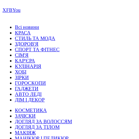
Х
FB
You
Всі новини
КРАСА
СТИЛЬ ТА МОДА
ЗДОРОВ'Я
СПОРТ ТА ФІТНЕС
СІМ'Я
КАР'ЄРА
КУЛІНАРІЯ
ХОБІ
ЗІРКИ
ГОРОСКОПИ
ГАДЖЕТИ
АВТО ЛЕДІ
ДІМ І ДЕКОР
КОСМЕТИКА
ЗАЧІСКИ
ДОГЛЯД ЗА ВОЛОССЯМ
ДОГЛЯД ЗА ТІЛОМ
МАКІЯЖ
МАНІКЮР І ПЕДИКЮР