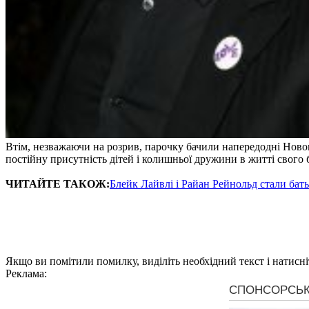
Втім, незважаючи на розрив, парочку бачили напередодні Новог
постійну присутність дітей і колишньої дружини в житті свого
ЧИТАЙТЕ ТАКОЖ:
Блейк Лайвлі і Райан Рейнольд стали бат
Якщо ви помітили помилку, виділіть необхідний текст і натисніт
Реклама: