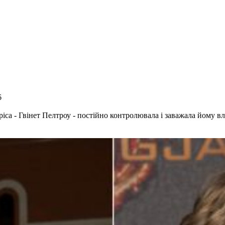
6
са - Гвінет Пелтроу - постійно контролювала і заважала йому в