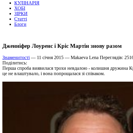
КУЛІНАРІЯ
ХОБІ
ЗІРКИ
Статті
Блоги
Дженніфер Лоуренс і Кріс Мартін знову разом
Знаменитості
— 11 січня 2015 —
Makaeva Lena
Переглядів: 251
Поділитись:
Перша спроба виявилася трохи невдалою - колишня дружина Крі
це не влаштувало, і вона попрощалася зі співаком.