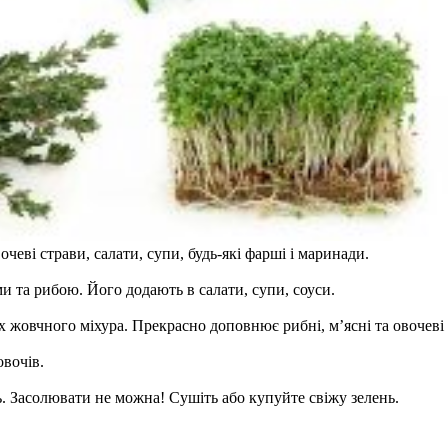
чеві страви, салати, супи, будь-які фарші і маринади.
и та рибою. Його додають в салати, супи, соуси.
х жовчного міхура. Прекрасно доповнює рибні, м’ясні та овочеві 
овочів.
 Засолювати не можна! Сушіть або купуйте свіжу зелень.