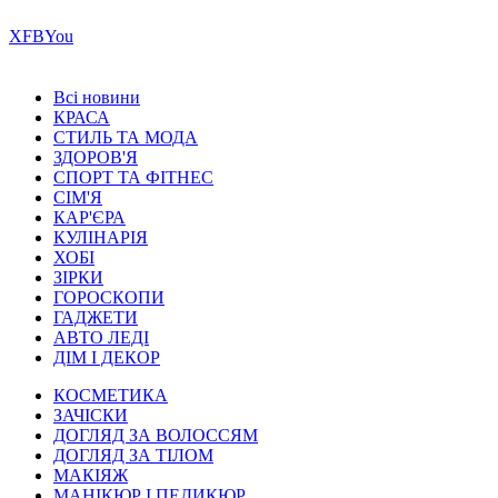
Х
FB
You
Всі новини
КРАСА
СТИЛЬ ТА МОДА
ЗДОРОВ'Я
СПОРТ ТА ФІТНЕС
СІМ'Я
КАР'ЄРА
КУЛІНАРІЯ
ХОБІ
ЗІРКИ
ГОРОСКОПИ
ГАДЖЕТИ
АВТО ЛЕДІ
ДІМ І ДЕКОР
КОСМЕТИКА
ЗАЧІСКИ
ДОГЛЯД ЗА ВОЛОССЯМ
ДОГЛЯД ЗА ТІЛОМ
МАКІЯЖ
МАНІКЮР І ПЕДИКЮР