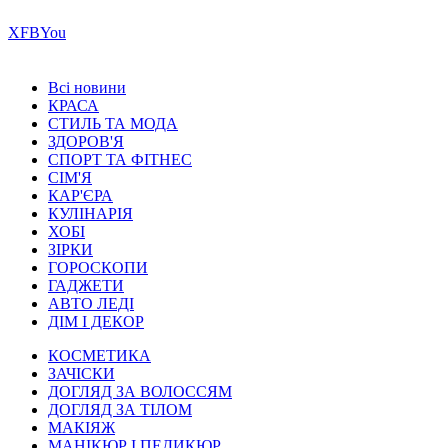
Х
FB
You
Всі новини
КРАСА
СТИЛЬ ТА МОДА
ЗДОРОВ'Я
СПОРТ ТА ФІТНЕС
СІМ'Я
КАР'ЄРА
КУЛІНАРІЯ
ХОБІ
ЗІРКИ
ГОРОСКОПИ
ГАДЖЕТИ
АВТО ЛЕДІ
ДІМ І ДЕКОР
КОСМЕТИКА
ЗАЧІСКИ
ДОГЛЯД ЗА ВОЛОССЯМ
ДОГЛЯД ЗА ТІЛОМ
МАКІЯЖ
МАНІКЮР І ПЕДИКЮР