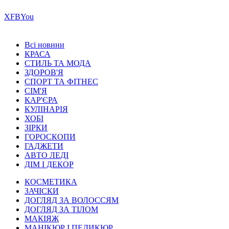
Х
FB
You
Всі новини
КРАСА
СТИЛЬ ТА МОДА
ЗДОРОВ'Я
СПОРТ ТА ФІТНЕС
СІМ'Я
КАР'ЄРА
КУЛІНАРІЯ
ХОБІ
ЗІРКИ
ГОРОСКОПИ
ГАДЖЕТИ
АВТО ЛЕДІ
ДІМ І ДЕКОР
КОСМЕТИКА
ЗАЧІСКИ
ДОГЛЯД ЗА ВОЛОССЯМ
ДОГЛЯД ЗА ТІЛОМ
МАКІЯЖ
МАНІКЮР І ПЕДИКЮР