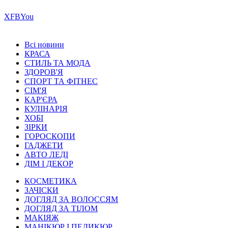
Х
FB
You
Всі новини
КРАСА
СТИЛЬ ТА МОДА
ЗДОРОВ'Я
СПОРТ ТА ФІТНЕС
СІМ'Я
КАР'ЄРА
КУЛІНАРІЯ
ХОБІ
ЗІРКИ
ГОРОСКОПИ
ГАДЖЕТИ
АВТО ЛЕДІ
ДІМ І ДЕКОР
КОСМЕТИКА
ЗАЧІСКИ
ДОГЛЯД ЗА ВОЛОССЯМ
ДОГЛЯД ЗА ТІЛОМ
МАКІЯЖ
МАНІКЮР І ПЕДИКЮР