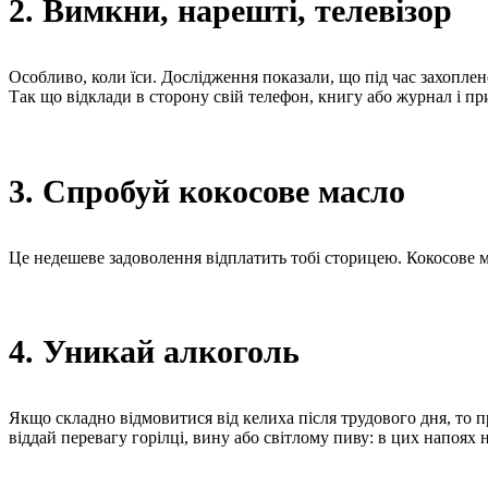
2. Вимкни, нарешті, телевізор
Особливо, коли їси. Дослідження показали, що під час захопленог
Так що відклади в сторону свій телефон, книгу або журнал і при
3. Спробуй кокосове масло
Це недешеве задоволення відплатить тобі сторицею. Кокосове ма
4. Уникай алкоголь
Якщо складно відмовитися від келиха після трудового дня, то 
віддай перевагу горілці, вину або світлому пиву: в цих напоях