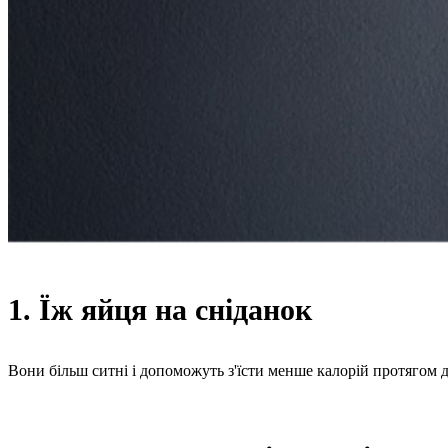
1. Їж яйця на сніданок
Вони більш ситні і допоможуть з'їсти менше калорій протягом д