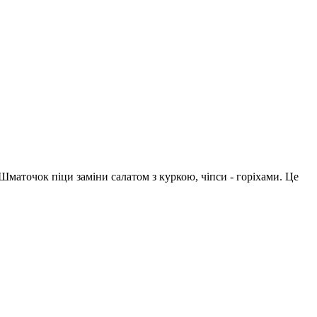
о. Шматочок піци заміни салатом з куркою, чіпси - горіхами. Це