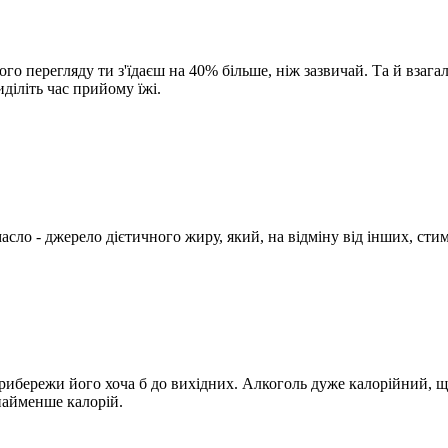
о перегляду ти з'їдаєш на 40% більше, ніж зазвичай. Та й взагалі
діліть час прийому їжі.
сло - джерело дієтичного жиру, який, на відміну від інших, стим
прибережи його хоча б до вихідних. Алкоголь дуже калорійний, щ
 найменше калорій.