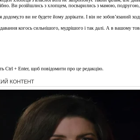
ібно. Ви розійшлись з хлопцем, посварились з мамою, подругою,
я додому,то ви не будете йому дорікати. І він не зобов’язаний хо
вання когось сильнішого, мудрішого і так далі. А в вашому това
ь Ctrl + Enter, щоб повідомити про це редакцію.