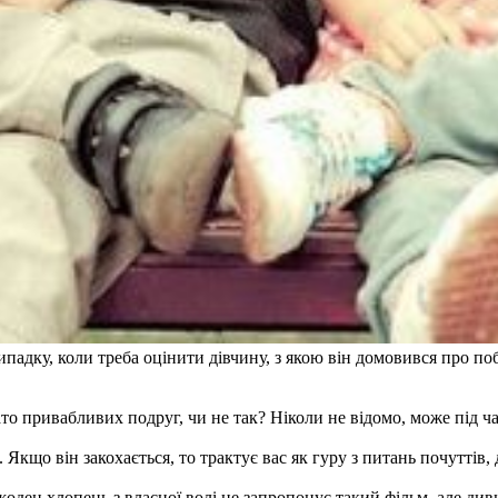
 випадку, коли треба оцінити дівчину, з якою він домовився про п
 привабливих подруг, чи не так? Ніколи не відомо, може під час 
Якщо він закохається, то трактує вас як гуру з питань почуттів,
ден хлопець з власної волі не запропонує такий фільм, але див