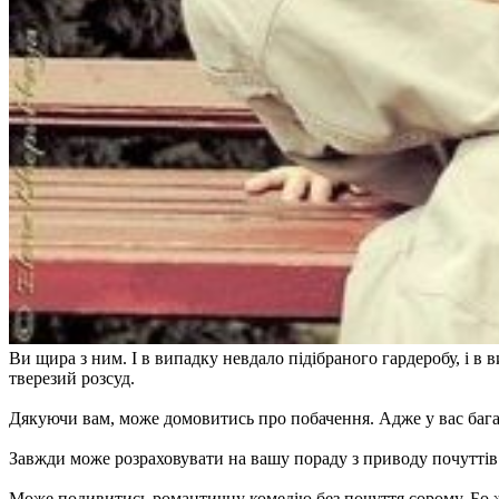
Ви щира з ним. І в випадку невдало підібраного гардеробу, і в
тверезий розсуд.
Дякуючи вам, може домовитись про побачення. Адже у вас багато
Завжди може розраховувати на вашу пораду з приводу почуттів. 
Може подивитись романтичну комедію без почуття сорому. Бо жо