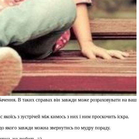
обачення. В таких справах він завжди може розраховувати на ваш
якоїсь з зустрічей між кимось з них і ним проскочить іскра.
 до якого завжди можна звернутись по мудру пораду.
итись же любить. =)