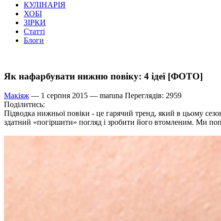
КУЛІНАРІЯ
ХОБІ
ЗІРКИ
Статті
Блоги
Як нафарбувати нижню повіку: 4 ідеї [ФОТО]
Макіяж
— 1 серпня 2015 —
maruna
Переглядів: 2959
Поділитись:
Підводка нижньої повіки - це гарячий тренд, який в цьому сезон
здатний «погіршити» погляд і зробити його втомленим. Ми поп