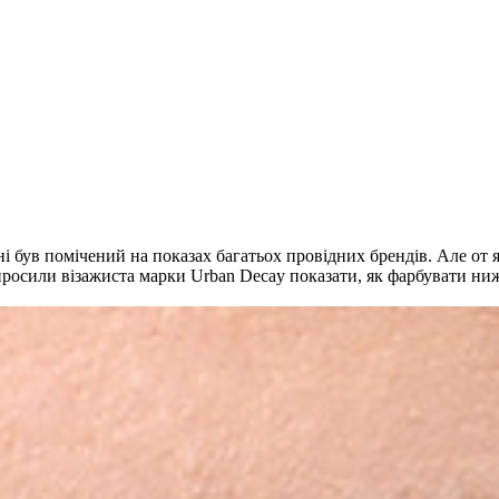
і був помічений на показах багатьох провідних брендів. Але от я
росили візажиста марки Urban Decay показати, як фарбувати ниж