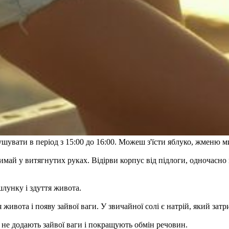
ушувати в період з 15:00 до 16:00. Можеш з'їсти яблуко, жменю 
имай у витягнутих руках. Відірви корпус від підлоги, одночасно
шлунку і здуття живота.
живота і появу зайвої ваги. У звичайної солі є натрій, який затри
 не додають зайвої ваги і покращують обмін речовин.