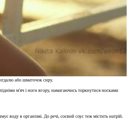
мигдалю або шматочок сиру.
 підніми м'яч і ноги вгору, намагаючись торкнутися носками
мує воду в організмі. До речі, соєвий соус теж містить натрій.