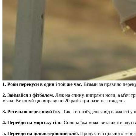
1. Роби перекуси в один і той же час.
Візьми за правило перек
2. Займайся з фітболом.
Ляж на спину, випрями ноги, а м'яч тр
м'яча. Виконуй цю вправу по 20 разів три рази на тиждень.
3. Ретельно пережовуй їжу
. Так, ти позбудешся від важкості у 
4. Перейди на морську сіль
. Солона їжа може викликати здуття 
5. Перейди на цільнозерновий хліб.
Продукти з цільного зерна