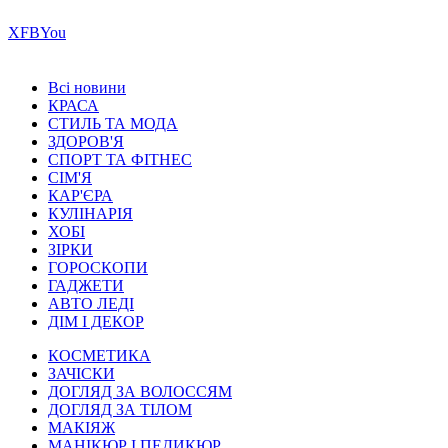
Х
FB
You
Всі новини
КРАСА
СТИЛЬ ТА МОДА
ЗДОРОВ'Я
СПОРТ ТА ФІТНЕС
СІМ'Я
КАР'ЄРА
КУЛІНАРІЯ
ХОБІ
ЗІРКИ
ГОРОСКОПИ
ГАДЖЕТИ
АВТО ЛЕДІ
ДІМ І ДЕКОР
КОСМЕТИКА
ЗАЧІСКИ
ДОГЛЯД ЗА ВОЛОССЯМ
ДОГЛЯД ЗА ТІЛОМ
МАКІЯЖ
МАНІКЮР І ПЕДИКЮР