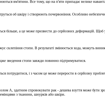
рюються вм'ятини. Все тому, що на п'яти припадає велике навант
ці труться об шкіру і створюють почервоніння. Особливо небезпеч
ються більше, а це може призвести до серйозних деформацій. Щоб
ує склепіння стопи. В результаті змінюється хода, можуть виник
 адже зведення стопи завжди повинно підтримуватися.
ся потрудитися, і з часом це може перерости в серйозну проблем
олом А, здатним спровокувати рак - дешева взуття може бути зро
ремінцями з тканини, шнурків або шкіри.