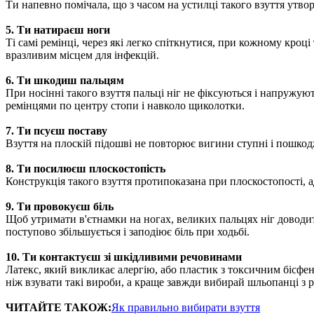
Ти напевно помічала, що з часом на устилці такого взуття утво
5. Ти натираєш ноги
Ті самі ремінці, через які легко спіткнутися, при кожному кро
вразливим місцем для інфекцій.
6. Ти шкодиш пальцям
При носінні такого взуття пальці ніг не фіксуються і напружу
ремінцями по центру стопи і навколо щиколотки.
7. Ти псуєш поставу
Взуття на плоскій підошві не повторює вигини ступні і пошкодж
8. Ти посилюєш плоскостопість
Конструкція такого взуття протипоказана при плоскостопості,
9. Ти провокуєш біль
Щоб утримати в'єтнамки на ногах, великих пальцях ніг доводить
поступово збільшується і заподіює біль при ходьбі.
10. Ти контактуєш зі шкідливими речовинами
Латекс, який викликає алергію, або пластик з токсичним бісфен
ніж взувати такі вироби, а краще завжди вибирай шльопанці з 
ЧИТАЙТЕ ТАКОЖ:
Як правильно вибирати взуття