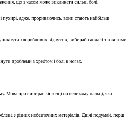
аження, що з часом може викликати сильні болі.
ні пухирі, адже, прориваючись, вони стають найбільш
 уникнути хворобливих відчуттів, вибирай сандалі з товстими
нути проблеми з хребтом і болі в ногах.
у. Мова про випирає кісточці на великому пальці, яка
блена з різних небезпечних матеріалів. Двічі подумай, перш