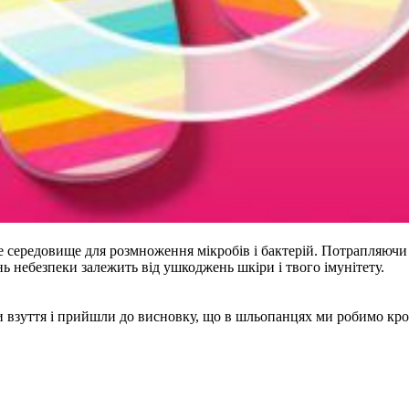
середовище для розмноження мікробів і бактерій. Потрапляючи 
ь небезпеки залежить від ушкоджень шкіри і твого імунітету.
 взуття і прийшли до висновку, що в шльопанцях ми робимо крок