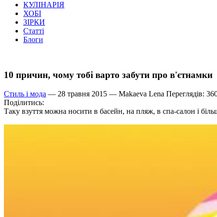
КУЛІНАРІЯ
ХОБІ
ЗІРКИ
Статті
Блоги
10 причин, чому тобі варто забути про в'єтнамки
Стиль і мода
— 28 травня 2015 —
Makaeva Lena
Переглядів: 36
Поділитись:
Таку взуття можна носити в басейн, на пляж, в спа-салон і бі