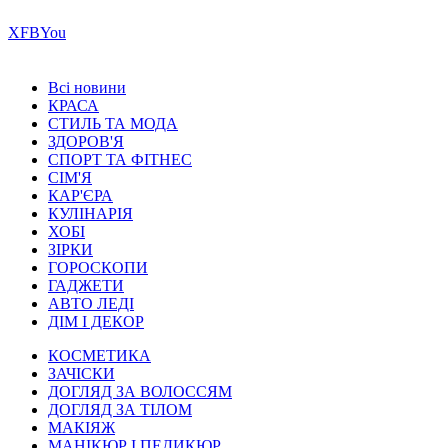
Х
FB
You
Всі новини
КРАСА
СТИЛЬ ТА МОДА
ЗДОРОВ'Я
СПОРТ ТА ФІТНЕС
СІМ'Я
КАР'ЄРА
КУЛІНАРІЯ
ХОБІ
ЗІРКИ
ГОРОСКОПИ
ГАДЖЕТИ
АВТО ЛЕДІ
ДІМ І ДЕКОР
КОСМЕТИКА
ЗАЧІСКИ
ДОГЛЯД ЗА ВОЛОССЯМ
ДОГЛЯД ЗА ТІЛОМ
МАКІЯЖ
МАНІКЮР І ПЕДИКЮР