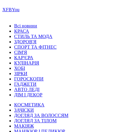
Х
FB
You
Всі новини
КРАСА
СТИЛЬ ТА МОДА
ЗДОРОВ'Я
СПОРТ ТА ФІТНЕС
СІМ'Я
КАР'ЄРА
КУЛІНАРІЯ
ХОБІ
ЗІРКИ
ГОРОСКОПИ
ГАДЖЕТИ
АВТО ЛЕДІ
ДІМ І ДЕКОР
КОСМЕТИКА
ЗАЧІСКИ
ДОГЛЯД ЗА ВОЛОССЯМ
ДОГЛЯД ЗА ТІЛОМ
МАКІЯЖ
МАНІКЮР І ПЕДИКЮР