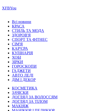
Х
FB
You
Всі новини
КРАСА
СТИЛЬ ТА МОДА
ЗДОРОВ'Я
СПОРТ ТА ФІТНЕС
СІМ'Я
КАР'ЄРА
КУЛІНАРІЯ
ХОБІ
ЗІРКИ
ГОРОСКОПИ
ГАДЖЕТИ
АВТО ЛЕДІ
ДІМ І ДЕКОР
КОСМЕТИКА
ЗАЧІСКИ
ДОГЛЯД ЗА ВОЛОССЯМ
ДОГЛЯД ЗА ТІЛОМ
МАКІЯЖ
МАНІКЮР І ПЕДИКЮР