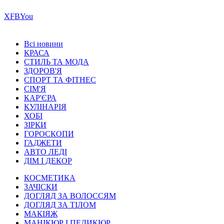
Х
FB
You
Всі новини
КРАСА
СТИЛЬ ТА МОДА
ЗДОРОВ'Я
СПОРТ ТА ФІТНЕС
СІМ'Я
КАР'ЄРА
КУЛІНАРІЯ
ХОБІ
ЗІРКИ
ГОРОСКОПИ
ГАДЖЕТИ
АВТО ЛЕДІ
ДІМ І ДЕКОР
КОСМЕТИКА
ЗАЧІСКИ
ДОГЛЯД ЗА ВОЛОССЯМ
ДОГЛЯД ЗА ТІЛОМ
МАКІЯЖ
МАНІКЮР І ПЕДИКЮР