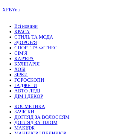
Х
FB
You
Всі новини
КРАСА
СТИЛЬ ТА МОДА
ЗДОРОВ'Я
СПОРТ ТА ФІТНЕС
СІМ'Я
КАР'ЄРА
КУЛІНАРІЯ
ХОБІ
ЗІРКИ
ГОРОСКОПИ
ГАДЖЕТИ
АВТО ЛЕДІ
ДІМ І ДЕКОР
КОСМЕТИКА
ЗАЧІСКИ
ДОГЛЯД ЗА ВОЛОССЯМ
ДОГЛЯД ЗА ТІЛОМ
МАКІЯЖ
МАНІКЮР І ПЕДИКЮР