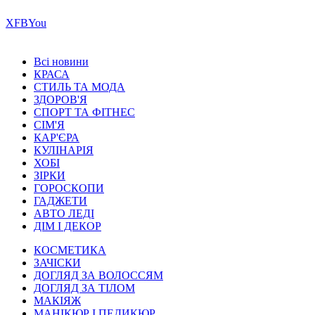
Х
FB
You
Всі новини
КРАСА
СТИЛЬ ТА МОДА
ЗДОРОВ'Я
СПОРТ ТА ФІТНЕС
СІМ'Я
КАР'ЄРА
КУЛІНАРІЯ
ХОБІ
ЗІРКИ
ГОРОСКОПИ
ГАДЖЕТИ
АВТО ЛЕДІ
ДІМ І ДЕКОР
КОСМЕТИКА
ЗАЧІСКИ
ДОГЛЯД ЗА ВОЛОССЯМ
ДОГЛЯД ЗА ТІЛОМ
МАКІЯЖ
МАНІКЮР І ПЕДИКЮР