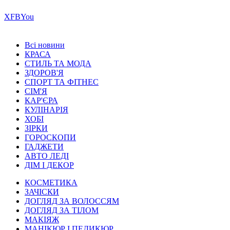
Х
FB
You
Всі новини
КРАСА
СТИЛЬ ТА МОДА
ЗДОРОВ'Я
СПОРТ ТА ФІТНЕС
СІМ'Я
КАР'ЄРА
КУЛІНАРІЯ
ХОБІ
ЗІРКИ
ГОРОСКОПИ
ГАДЖЕТИ
АВТО ЛЕДІ
ДІМ І ДЕКОР
КОСМЕТИКА
ЗАЧІСКИ
ДОГЛЯД ЗА ВОЛОССЯМ
ДОГЛЯД ЗА ТІЛОМ
МАКІЯЖ
МАНІКЮР І ПЕДИКЮР