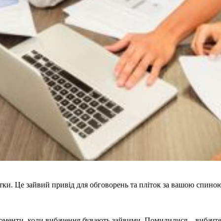
татки. Це зайвий привід для обговорень та пліток за вашою спино
оменти, коли вибачення бувають зайвими. Помилилися – вибачтесь