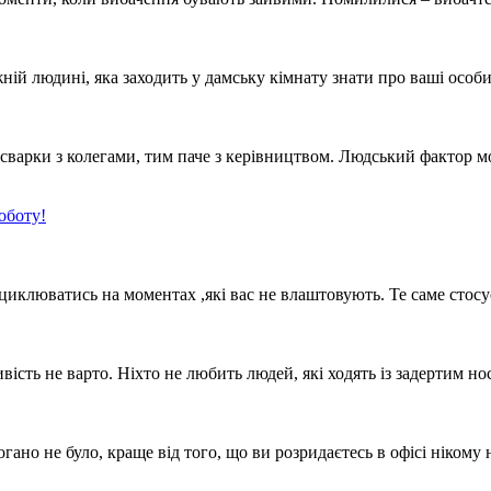
кожній людині, яка заходить у дамську кімнату знати про ваші осо
у сварки з колегами, тим паче з керівництвом. Людський фактор 
оботу!
иклюватись на моментах ,які вас не влаштовують. Те саме стосує
ість не варто. Ніхто не любить людей, які ходять із задертим но
гано не було, краще від того, що ви розридаєтесь в офісі нікому 