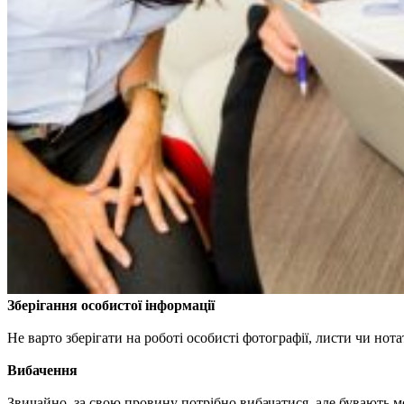
Зберігання особистої інформації
Не варто зберігати на роботі особисті фотографії, листи чи но
Вибачення
Звичайно, за свою провину потрібно вибачатися, але бувають м