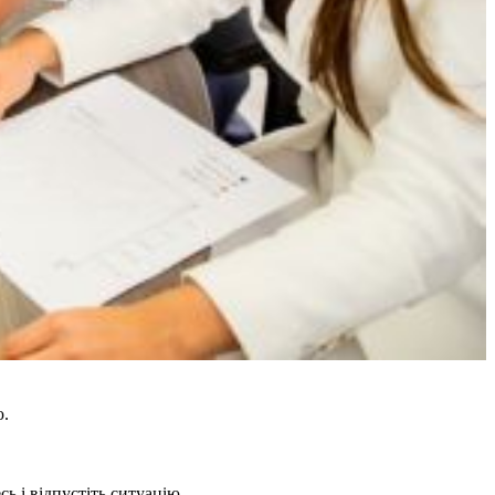
ю.
 і відпустіть ситуацію.