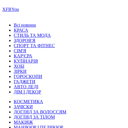
Х
FB
You
Всі новини
КРАСА
СТИЛЬ ТА МОДА
ЗДОРОВ'Я
СПОРТ ТА ФІТНЕС
СІМ'Я
КАР'ЄРА
КУЛІНАРІЯ
ХОБІ
ЗІРКИ
ГОРОСКОПИ
ГАДЖЕТИ
АВТО ЛЕДІ
ДІМ І ДЕКОР
КОСМЕТИКА
ЗАЧІСКИ
ДОГЛЯД ЗА ВОЛОССЯМ
ДОГЛЯД ЗА ТІЛОМ
МАКІЯЖ
МАНІКЮР І ПЕДИКЮР