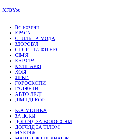
Х
FB
You
Всі новини
КРАСА
СТИЛЬ ТА МОДА
ЗДОРОВ'Я
СПОРТ ТА ФІТНЕС
СІМ'Я
КАР'ЄРА
КУЛІНАРІЯ
ХОБІ
ЗІРКИ
ГОРОСКОПИ
ГАДЖЕТИ
АВТО ЛЕДІ
ДІМ І ДЕКОР
КОСМЕТИКА
ЗАЧІСКИ
ДОГЛЯД ЗА ВОЛОССЯМ
ДОГЛЯД ЗА ТІЛОМ
МАКІЯЖ
МАНІКЮР І ПЕДИКЮР