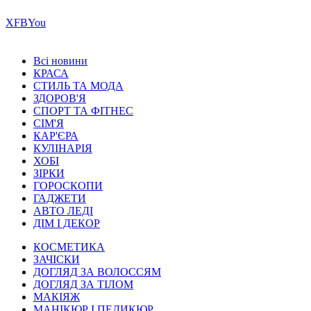
Х
FB
You
Всі новини
КРАСА
СТИЛЬ ТА МОДА
ЗДОРОВ'Я
СПОРТ ТА ФІТНЕС
СІМ'Я
КАР'ЄРА
КУЛІНАРІЯ
ХОБІ
ЗІРКИ
ГОРОСКОПИ
ГАДЖЕТИ
АВТО ЛЕДІ
ДІМ І ДЕКОР
КОСМЕТИКА
ЗАЧІСКИ
ДОГЛЯД ЗА ВОЛОССЯМ
ДОГЛЯД ЗА ТІЛОМ
МАКІЯЖ
МАНІКЮР І ПЕДИКЮР