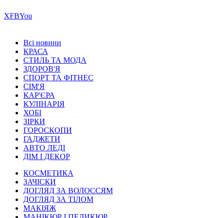
Х
FB
You
Всі новини
КРАСА
СТИЛЬ ТА МОДА
ЗДОРОВ'Я
СПОРТ ТА ФІТНЕС
СІМ'Я
КАР'ЄРА
КУЛІНАРІЯ
ХОБІ
ЗІРКИ
ГОРОСКОПИ
ГАДЖЕТИ
АВТО ЛЕДІ
ДІМ І ДЕКОР
КОСМЕТИКА
ЗАЧІСКИ
ДОГЛЯД ЗА ВОЛОССЯМ
ДОГЛЯД ЗА ТІЛОМ
МАКІЯЖ
МАНІКЮР І ПЕДИКЮР