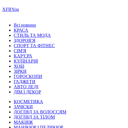
Х
FB
You
Всі новини
КРАСА
СТИЛЬ ТА МОДА
ЗДОРОВ'Я
СПОРТ ТА ФІТНЕС
СІМ'Я
КАР'ЄРА
КУЛІНАРІЯ
ХОБІ
ЗІРКИ
ГОРОСКОПИ
ГАДЖЕТИ
АВТО ЛЕДІ
ДІМ І ДЕКОР
КОСМЕТИКА
ЗАЧІСКИ
ДОГЛЯД ЗА ВОЛОССЯМ
ДОГЛЯД ЗА ТІЛОМ
МАКІЯЖ
МАНІКЮР І ПЕДИКЮР