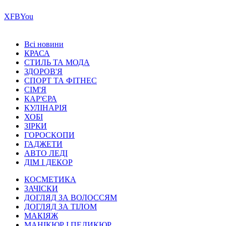
Х
FB
You
Всі новини
КРАСА
СТИЛЬ ТА МОДА
ЗДОРОВ'Я
СПОРТ ТА ФІТНЕС
СІМ'Я
КАР'ЄРА
КУЛІНАРІЯ
ХОБІ
ЗІРКИ
ГОРОСКОПИ
ГАДЖЕТИ
АВТО ЛЕДІ
ДІМ І ДЕКОР
КОСМЕТИКА
ЗАЧІСКИ
ДОГЛЯД ЗА ВОЛОССЯМ
ДОГЛЯД ЗА ТІЛОМ
МАКІЯЖ
МАНІКЮР І ПЕДИКЮР