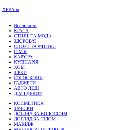
Х
FB
You
Всі новини
КРАСА
СТИЛЬ ТА МОДА
ЗДОРОВ'Я
СПОРТ ТА ФІТНЕС
СІМ'Я
КАР'ЄРА
КУЛІНАРІЯ
ХОБІ
ЗІРКИ
ГОРОСКОПИ
ГАДЖЕТИ
АВТО ЛЕДІ
ДІМ І ДЕКОР
КОСМЕТИКА
ЗАЧІСКИ
ДОГЛЯД ЗА ВОЛОССЯМ
ДОГЛЯД ЗА ТІЛОМ
МАКІЯЖ
МАНІКЮР І ПЕДИКЮР