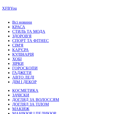
Х
FB
You
Всі новини
КРАСА
СТИЛЬ ТА МОДА
ЗДОРОВ'Я
СПОРТ ТА ФІТНЕС
СІМ'Я
КАР'ЄРА
КУЛІНАРІЯ
ХОБІ
ЗІРКИ
ГОРОСКОПИ
ГАДЖЕТИ
АВТО ЛЕДІ
ДІМ І ДЕКОР
КОСМЕТИКА
ЗАЧІСКИ
ДОГЛЯД ЗА ВОЛОССЯМ
ДОГЛЯД ЗА ТІЛОМ
МАКІЯЖ
МАНІКЮР І ПЕДИКЮР