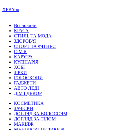
Х
FB
You
Всі новини
КРАСА
СТИЛЬ ТА МОДА
ЗДОРОВ'Я
СПОРТ ТА ФІТНЕС
СІМ'Я
КАР'ЄРА
КУЛІНАРІЯ
ХОБІ
ЗІРКИ
ГОРОСКОПИ
ГАДЖЕТИ
АВТО ЛЕДІ
ДІМ І ДЕКОР
КОСМЕТИКА
ЗАЧІСКИ
ДОГЛЯД ЗА ВОЛОССЯМ
ДОГЛЯД ЗА ТІЛОМ
МАКІЯЖ
МАНІКЮР І ПЕДИКЮР