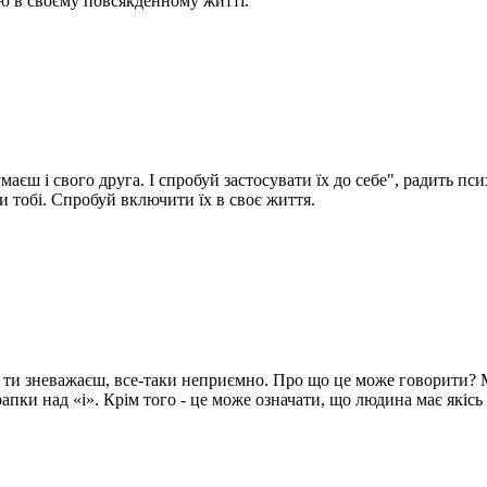
ю в своєму повсякденному житті.
умаєш і свого друга. І спробуй застосувати їх до себе", радить пс
ти тобі. Спробуй включити їх в своє життя.
го ти зневажаєш, все-таки неприємно. Про що це може говорити? М
пки над «і». Крім того - це може означати, що людина має якісь р