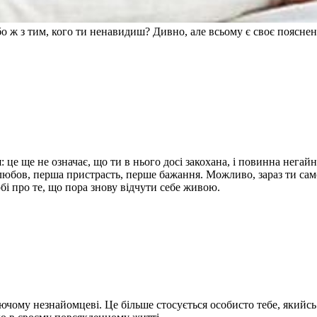
або ж з тим, кого ти ненавидиш? Дивно, але всьому є своє поясн
 це ще не означає, що ти в нього досі закохана, і повинна нега
 любов, перша пристрасть, перше бажання. Можливо, зараз ти само
бі про те, що пора знову відчути себе живою.
уючому незнайомцеві. Це більше стосується особисто тебе, якийсь 