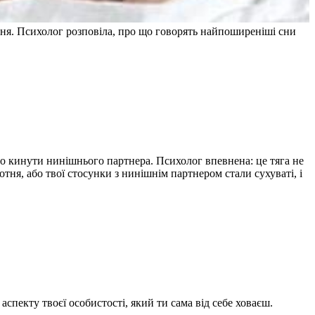
ення. Психолог розповіла, про що говорять найпоширеніші сни
йно кинути нинішнього партнера. Психолог впевнена: це тяга не
тня, або твої стосунки з нинішнім партнером стали сухуваті, і
аспекту твоєї особистості, який ти сама від себе ховаєш.