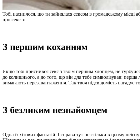
Тобі наснилося, що ти зайнялася сексом в громадському місці 
про секс з:
З першим коханням
Якщо тобі приснився секс з твоїм першим хлопцем, не турбуйся:
до колишнього, а до того, що він для тебе символізував: перша
вимагають перезавантаження. Так твоя підсвідомість нагадує то
З безликим незнайомцем
Одна їз хітових фантазій. І справа тут не стільки в цьому неісн