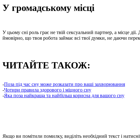
У громадському місці
У цьому сні роль грає не твій сексуальний партнер, а місце дії
ймовірно, що твоя робота займає всі твої думки, не даючи пер
ЧИТАЙТЕ ТАКОЖ:
-
Поза під час сну може розказати про ваші захворювання
-
Чотири правила здорового і міцного сну
-
Яка поза найкраща та найбільш корисна для вашого сну
Якщо ви помітили помилку, виділіть необхідний текст і натисніт