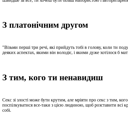
Швидше за все, ти хочеш бути більш напористою і авторитарно
З платонічним другом
"Візьми перші три речі, які прийдуть тобі в голову, коли ти под
деяких аспектах, якими він володіє, і якими дуже хотілося б ма
З тим, кого ти ненавидиш
Секс зі злості може бути крутим, але мріяти про секс з тим, ко
поспілкуватися все-таки з цією людиною, щоб розставити всі кра
собі.