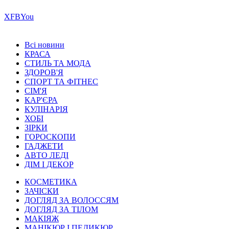
Х
FB
You
Всі новини
КРАСА
СТИЛЬ ТА МОДА
ЗДОРОВ'Я
СПОРТ ТА ФІТНЕС
СІМ'Я
КАР'ЄРА
КУЛІНАРІЯ
ХОБІ
ЗІРКИ
ГОРОСКОПИ
ГАДЖЕТИ
АВТО ЛЕДІ
ДІМ І ДЕКОР
КОСМЕТИКА
ЗАЧІСКИ
ДОГЛЯД ЗА ВОЛОССЯМ
ДОГЛЯД ЗА ТІЛОМ
МАКІЯЖ
МАНІКЮР І ПЕДИКЮР